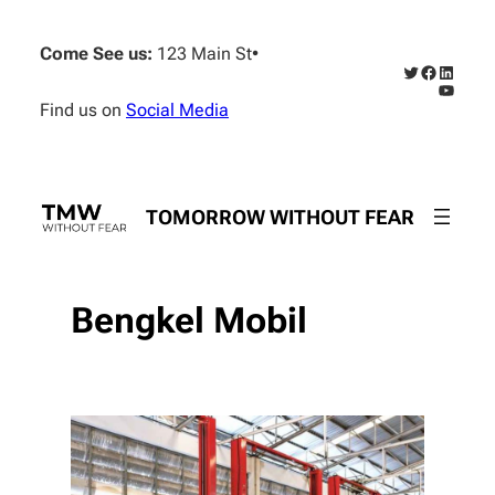
Skip
to
Come See us:
123 Main St
•
content
Twitter
Faceboo
Linked
YouTub
Find us on
Social Media
TOMORROW WITHOUT FEAR
Bengkel Mobil