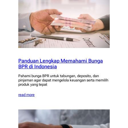
Panduan Lengkap Memahami Bunga
BPR di Indonesia
Pahami bunga BPR untuk tabungan, deposito, dan
pinjaman agar dapat mengelola keuangan serta memilih
produk yang tepat
read more