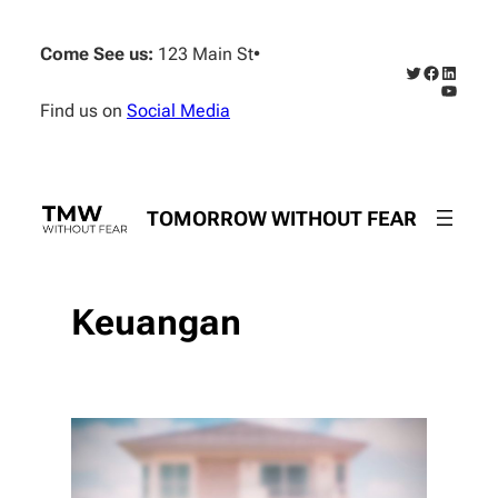
Skip
to
Come See us:
123 Main St
•
content
Twitter
Faceboo
Linked
YouTub
Find us on
Social Media
TOMORROW WITHOUT FEAR
Keuangan