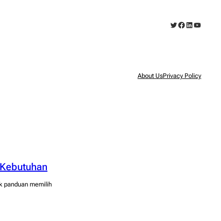
Twitter
Facebook
LinkedIn
YouTub
About Us
Privacy Policy
 Kebutuhan
ak panduan memilih