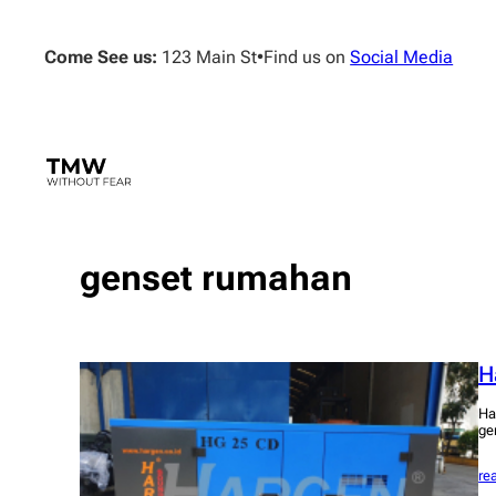
Skip
to
Come See us:
123 Main St
•
Find us on
Social Media
content
genset rumahan
H
Ha
gen
re