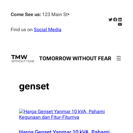
Skip
to
Come See us:
123 Main St
•
content
Twitter
Faceboo
Linked
YouTub
Find us on
Social Media
TOMORROW WITHOUT FEAR
genset
Harga Genset Yanmar 10 kVA, Pahami