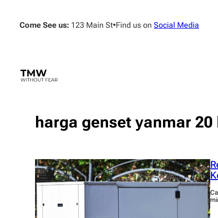
Skip
to
Come See us:
123 Main St
•
Find us on
Social Media
content
harga genset yanmar 20 k
R
K
Ca
mi