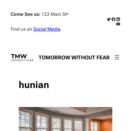
Skip
to
Come See us:
123 Main St
•
content
Twitter
Faceboo
Linked
YouTub
Find us on
Social Media
TOMORROW WITHOUT FEAR
hunian