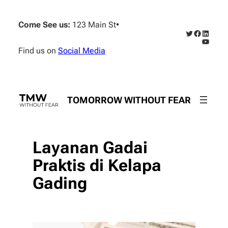
Skip
to
Come See us:
123 Main St
•
content
Twitter
Faceboo
Linked
YouTub
Find us on
Social Media
TOMORROW WITHOUT FEAR
Layanan Gadai
Praktis di Kelapa
Gading