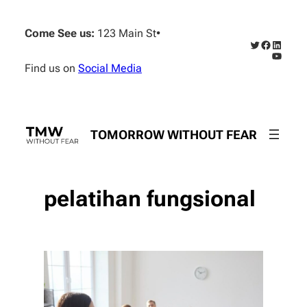
Skip
to
Come See us:
123 Main St
•
content
Twitter
Faceboo
Linked
YouTub
Find us on
Social Media
TOMORROW WITHOUT FEAR
pelatihan fungsional