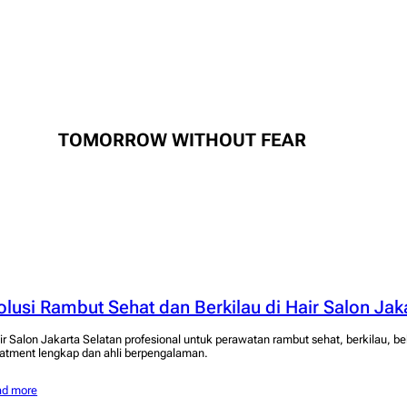
TOMORROW WITHOUT FEAR
olusi Rambut Sehat dan Berkilau di Hair Salon Jak
ir Salon Jakarta Selatan profesional untuk perawatan rambut sehat, berkilau, b
eatment lengkap dan ahli berpengalaman.
ad more