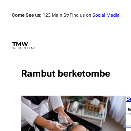
Skip
to
Come See us:
123 Main St
•
Find us on
Social Media
content
Rambut berketombe
S
Ha
tr
re