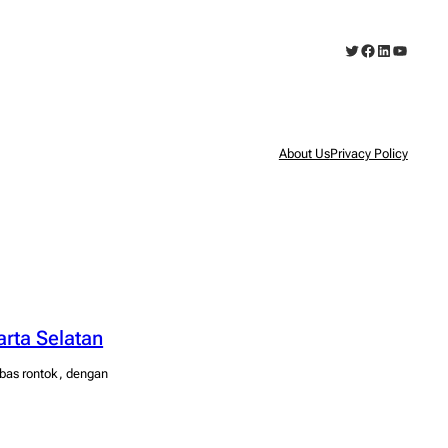
Twitter
Facebook
LinkedIn
YouTub
About Us
Privacy Policy
arta Selatan
ebas rontok, dengan