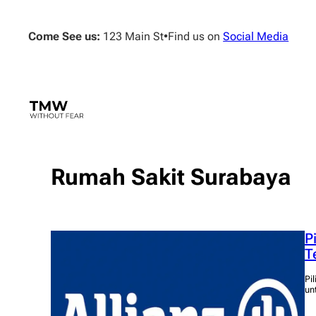
Skip
to
Come See us:
123 Main St
•
Find us on
Social Media
content
Rumah Sakit Surabaya
P
T
Pi
un