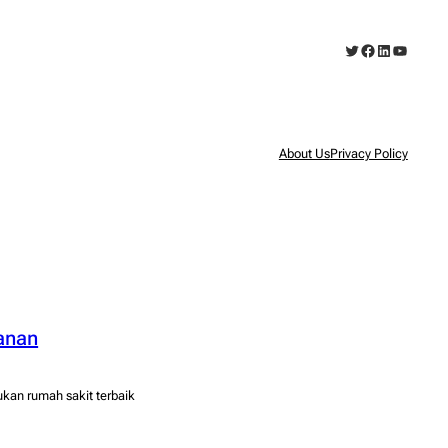
Twitter
Facebook
LinkedIn
YouTub
About Us
Privacy Policy
yanan
ukan rumah sakit terbaik