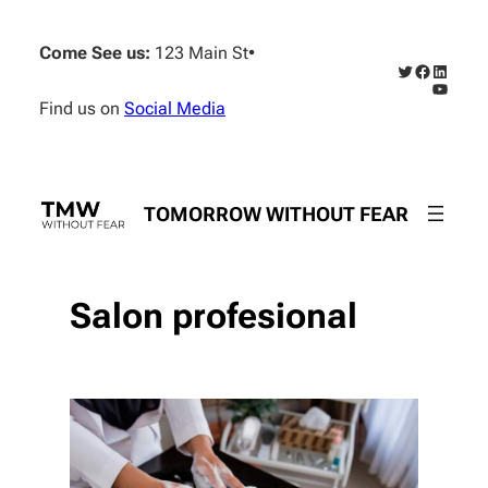
Skip
to
Come See us:
123 Main St
•
content
Twitter
Faceboo
Linked
YouTub
Find us on
Social Media
TOMORROW WITHOUT FEAR
Salon profesional