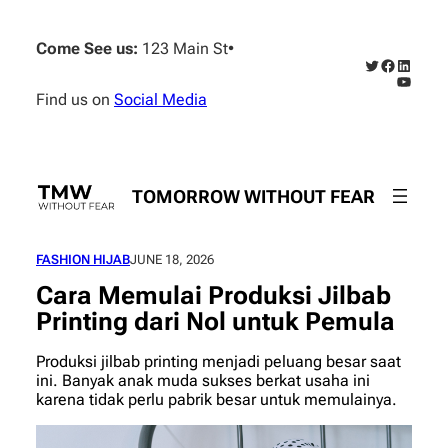
Skip
to
Come See us:
123 Main St
•
content
Twitter
Faceboo
Linked
YouTub
Find us on
Social Media
TOMORROW WITHOUT FEAR
FASHION HIJAB
JUNE 18, 2026
Cara Memulai Produksi Jilbab
Printing dari Nol untuk Pemula
Produksi jilbab printing menjadi peluang besar saat
ini. Banyak anak muda sukses berkat usaha ini
karena tidak perlu pabrik besar untuk memulainya.