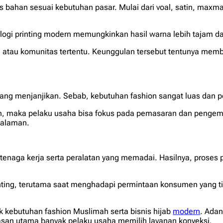
bahan sesuai kebutuhan pasar. Mulai dari voal, satin, maxmar
ogi printing modern memungkinkan hasil warna lebih tajam dan d
d
atau komunitas tertentu. Keunggulan tersebut tentunya membuat
 yang menjanjikan. Sebab, kebutuhan
fashion
sangat luas dan p
h, maka pelaku usaha bisa fokus pada pemasaran dan peng
galaman.
 tenaga kerja serta peralatan yang memadai. Hasilnya, proses p
ing, terutama saat menghadapi permintaan konsumen yang tingg
tuk kebutuhan
fashion
Muslimah serta bisnis hijab
modern
. Adan
asan utama banyak pelaku usaha memilih layanan konveksi.