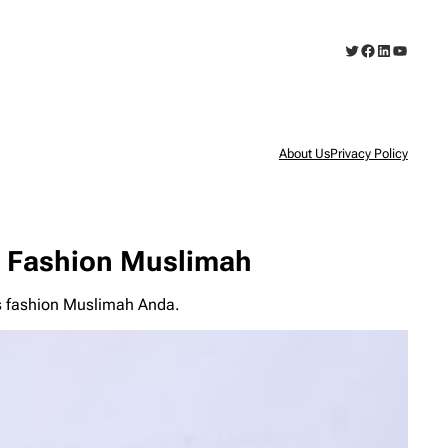
Twitter
Facebook
LinkedIn
YouTub
About Us
Privacy Policy
ri Fashion Muslimah
is fashion Muslimah Anda.