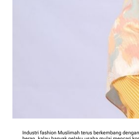
Industri
fashion
Muslimah terus berkembang dengan ce
heran, kalau banyak pelaku usaha mulai mencari ko