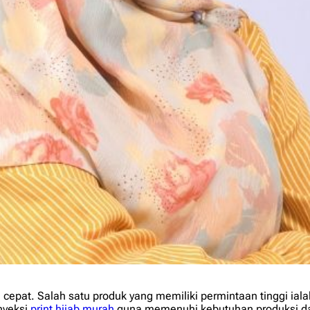
pat. Salah satu produk yang memiliki permintaan tinggi ialah
nveksi
print hijab murah
guna memenuhi kebutuhan produksi da