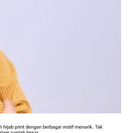
 hijab print dengan berbagai motif menarik. Tak
lam jumlah besar.