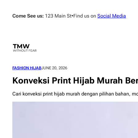
Skip
to
Come See us:
123 Main St
•
Find us on
Social Media
content
FASHION HIJAB
JUNE 20, 2026
Konveksi Print Hijab Murah Be
Cari konveksi print hijab murah dengan pilihan bahan, 