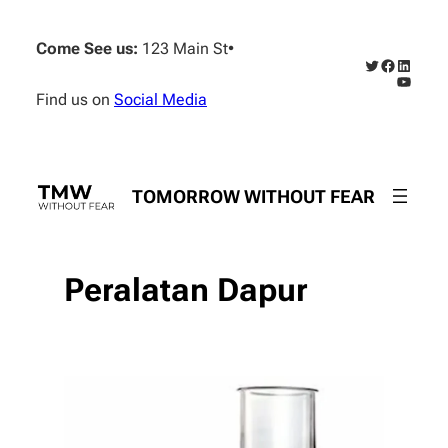
Skip
to
Come See us:
123 Main St
•
content
Twitter
Faceboo
Linked
YouTub
Find us on
Social Media
TOMORROW WITHOUT FEAR
Peralatan Dapur