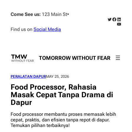
Skip
to
Come See us:
123 Main St
•
content
Twitter
Faceboo
Linked
YouTub
Find us on
Social Media
TOMORROW WITHOUT FEAR
PERALATAN DAPUR
MAY 25, 2026
Food Processor, Rahasia
Masak Cepat Tanpa Drama di
Dapur
Food processor membantu proses memasak lebih
cepat, praktis, dan efisien tanpa repot di dapur.
Temukan pilihan terbaiknya!