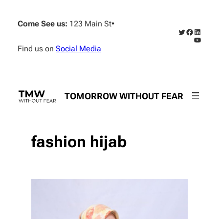
Skip
to
Come See us:
123 Main St
•
content
Twitter
Faceboo
Linked
YouTub
Find us on
Social Media
TOMORROW WITHOUT FEAR
fashion hijab