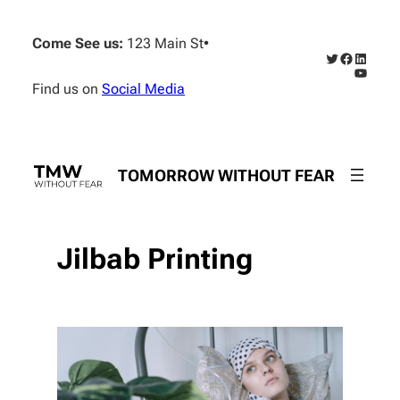
Skip
to
Come See us:
123 Main St
•
content
Twitter
Faceboo
Linked
YouTub
Find us on
Social Media
TOMORROW WITHOUT FEAR
Jilbab Printing