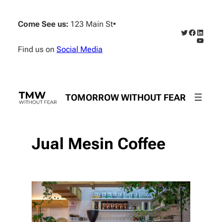
Skip
to
Come See us:
123 Main St
•
content
Twitter
Faceboo
Linked
YouTub
Find us on
Social Media
TOMORROW WITHOUT FEAR
Jual Mesin Coffee